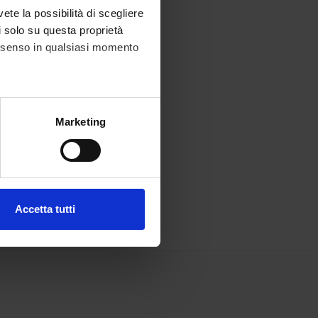
vete la possibilità di scegliere
li solo su questa proprietà
consenso in qualsiasi momento
alche metro,
Marketing
e specifiche (impronte
ezione dettagli
. Puoi
Accetta tutti
l media e per analizzare il
ostri partner che si occupano
azioni che hai fornito loro o