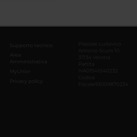
Piazzale Ludovico
Supporto tecnico
Antonio Scuro 10
Area
37134 Verona
Amministrativa
Partita
IVA01541040232
MyUnivr
Codice
Privacy policy
Fiscale93009870234