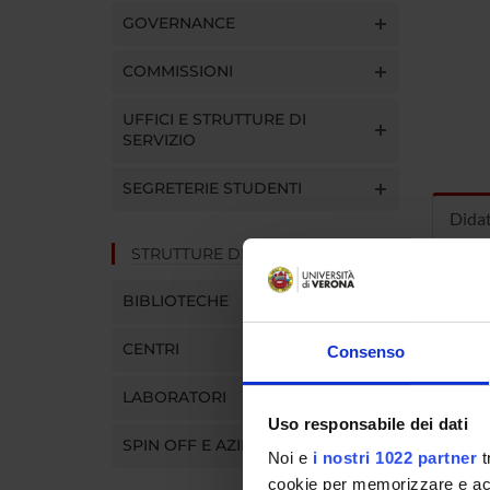
GOVERNANCE
COMMISSIONI
UFFICI E STRUTTURE DI
SERVIZIO
SEGRETERIE STUDENTI
Dida
STRUTTURE DEL DIPARTIMENTO
INS
BIBLIOTECHE
Insegna
CENTRI
Consenso
Clicca s
LABORATORI
Uso responsabile dei dati
SPIN OFF E AZIENDE
Noi e
i nostri 1022 partner
t
cookie per memorizzare e acce