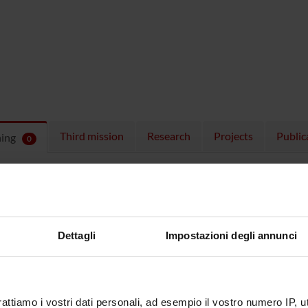
Third mission
Research
Projects
Public
hing
0
ULES
 running in the period selected:
0
.
n the module to see the timetable and course details.
Dettagli
Impostazioni degli annunci
rattiamo i vostri dati personali, ad esempio il vostro numero IP, 