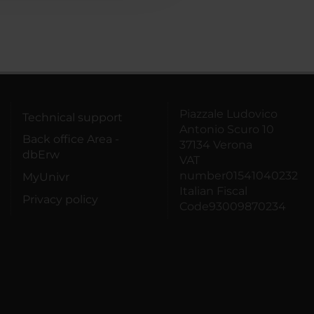
Piazzale Ludovico
Technical support
Antonio Scuro 10
Back office Area -
37134 Verona
dbErw
VAT
number01541040232
MyUnivr
Italian Fiscal
Privacy policy
Code93009870234