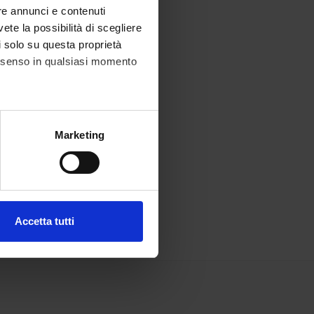
re annunci e contenuti
vete la possibilità di scegliere
li solo su questa proprietà
consenso in qualsiasi momento
alche metro,
Marketing
e specifiche (impronte
ezione dettagli
. Puoi
Accetta tutti
l media e per analizzare il
ostri partner che si occupano
azioni che hai fornito loro o