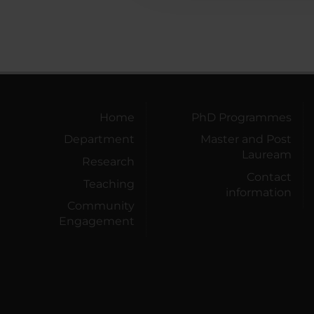
Home
PhD Programmes
Department
Master and Post
Lauream
Research
Contact
Teaching
information
Community
Engagement