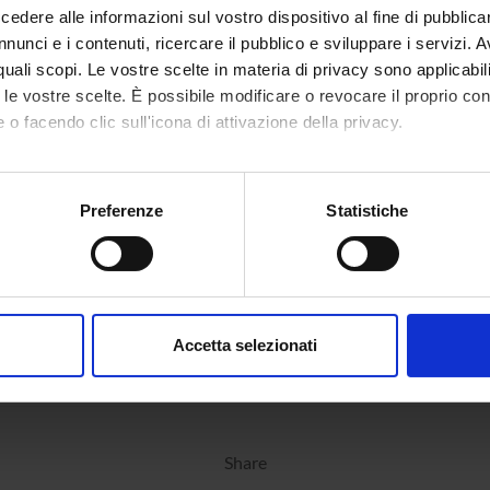
dere alle informazioni sul vostro dispositivo al fine di pubblica
nunci e i contenuti, ricercare il pubblico e sviluppare i servizi. A
r quali scopi. Le vostre scelte in materia di privacy sono applicabi
to le vostre scelte. È possibile modificare o revocare il proprio 
 o facendo clic sull'icona di attivazione della privacy.
mo anche:
oni sulla tua posizione geografica, con un'approssimazione di qu
Preferenze
Statistiche
spositivo, scansionandolo attivamente alla ricerca di caratteristich
aborati i tuoi dati personali e imposta le tue preferenze nella
s
consenso in qualsiasi momento dalla Dichiarazione sui cookie.
Accetta selezionati
nalizzare contenuti ed annunci, per fornire funzionalità dei socia
inoltre informazioni sul modo in cui utilizzi il nostro sito con i n
icità e social media, i quali potrebbero combinarle con altre inform
lizzo dei loro servizi.
Share