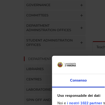
GOVERNANCE
COMMITTEES
DEPARTMENT
ADMINISTRATION OFFICES
STUDENT ADMINISTRATION
OFFICES
Teac
DEPARTMENT FACILITIES
MOD
LIBRARIES
Modules
Click o
CENTRES
Consenso
LABORATORIES
Uso responsabile dei dati
SPIN OFF AND COMPANIES
Noi e
i nostri 1022 partner
t