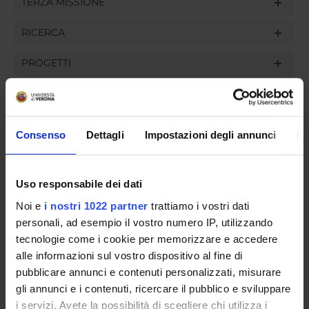
TERZA MISSIONE
RICERCA
PROGETTI
INCARICHI
Consenso
Dettagli
Impostazioni degli annunci
In
ORGANIZZAZIONE
Uso responsabile dei dati
GOVERNANCE
Noi e
i nostri 1022 partner
trattiamo i vostri dati
personali, ad esempio il vostro numero IP, utilizzando
COMMISSIONI
tecnologie come i cookie per memorizzare e accedere
alle informazioni sul vostro dispositivo al fine di
UFFICI E STRUTTURE DI SERVIZIO
pubblicare annunci e contenuti personalizzati, misurare
gli annunci e i contenuti, ricercare il pubblico e sviluppare
SEGRETERIE STUDENTI
i servizi. Avete la possibilità di scegliere chi utilizza i