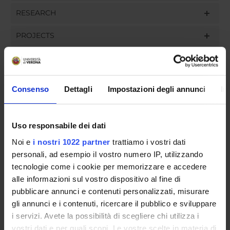
RESEARCH
PROJECTS
ASSIGNMENTS
Consenso
Dettagli
Impostazioni degli annunci
In
ORGANISATION
Uso responsabile dei dati
GOVERNANCE
Noi e
i nostri 1022 partner
trattiamo i vostri dati
personali, ad esempio il vostro numero IP, utilizzando
COMMITTEES
tecnologie come i cookie per memorizzare e accedere
alle informazioni sul vostro dispositivo al fine di
DEPARTMENT ADMINISTRATION OFFICES
pubblicare annunci e contenuti personalizzati, misurare
gli annunci e i contenuti, ricercare il pubblico e sviluppare
STUDENT ADMINISTRATION OFFICES
i servizi. Avete la possibilità di scegliere chi utilizza i
vostri dati e per quali scopi. Le vostre scelte in materia di
DEPARTMENT FACILITIES