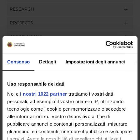
RESEARCH
PROJECTS
ASSIGNMENTS
Consenso
Dettagli
Impostazioni degli annunci
In
ORGANISATION
Uso responsabile dei dati
GOVERNANCE
Noi e
i nostri 1022 partner
trattiamo i vostri dati
COMMITTEES
personali, ad esempio il vostro numero IP, utilizzando
tecnologie come i cookie per memorizzare e accedere
DEPARTMENT ADMINISTRATION OFFICES
alle informazioni sul vostro dispositivo al fine di
pubblicare annunci e contenuti personalizzati, misurare
STUDENT ADMINISTRATION OFFICES
gli annunci e i contenuti, ricercare il pubblico e sviluppare
i servizi. Avete la possibilità di scegliere chi utilizza i