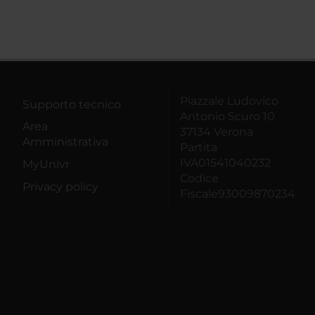
Piazzale Ludovico
Supporto tecnico
Antonio Scuro 10
Area
37134 Verona
Amministrativa
Partita
IVA01541040232
MyUnivr
Codice
Privacy policy
Fiscale93009870234