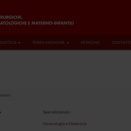
IDATTICA
TERZA MISSIONE
PERSONE
CONTATTI
nzoni
a
Specializzando
Ginecologia e Ostetricia