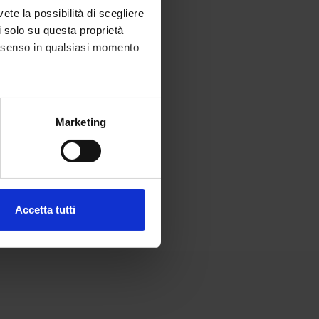
vete la possibilità di scegliere
li solo su questa proprietà
consenso in qualsiasi momento
alche metro,
Marketing
e specifiche (impronte
ezione dettagli
. Puoi
Accetta tutti
l media e per analizzare il
ostri partner che si occupano
azioni che hai fornito loro o