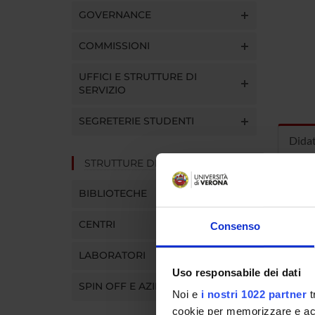
GOVERNANCE
COMMISSIONI
UFFICI E STRUTTURE DI
SERVIZIO
SEGRETERIE STUDENTI
Dida
STRUTTURE DEL DIPARTIMENTO
INS
BIBLIOTECHE
Insegna
CENTRI
Consenso
Clicca s
LABORATORI
Uso responsabile dei dati
SPIN OFF E AZIENDE
Noi e
i nostri 1022 partner
t
cookie per memorizzare e acce