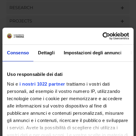
RESEARCH
PROJECTS
ASSIGNMENTS
Consenso
Dettagli
Impostazioni degli annunci
In
ORGANISATION
Uso responsabile dei dati
GOVERNANCE
Noi e
i nostri 1022 partner
trattiamo i vostri dati
personali, ad esempio il vostro numero IP, utilizzando
COMMITTEES
tecnologie come i cookie per memorizzare e accedere
alle informazioni sul vostro dispositivo al fine di
DEPARTMENT ADMINISTRATION OFFICES
pubblicare annunci e contenuti personalizzati, misurare
gli annunci e i contenuti, ricercare il pubblico e sviluppare
STUDENT ADMINISTRATION OFFICES
i servizi. Avete la possibilità di scegliere chi utilizza i
vostri dati e per quali scopi. Le vostre scelte in materia di
DEPARTMENT FACILITIES