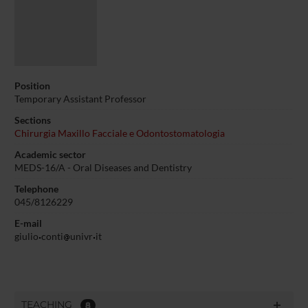
Position
Temporary Assistant Professor
Sections
Chirurgia Maxillo Facciale e Odontostomatologia
Academic sector
MEDS-16/A - Oral Diseases and Dentistry
Telephone
045/8126229
E-mail
giulio
conti
univr
it
TEACHING
8