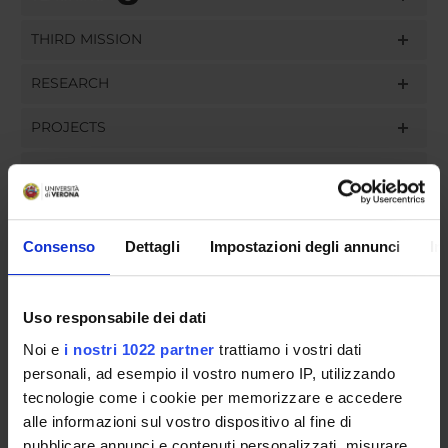
THIRD MISSION
RESEARCH
PROJECTS
PUBLICATIONS
ASSIGNMENTS
Consenso
Dettagli
Impostazioni degli annunci
In
Uso responsabile dei dati
ORGANISATION
Noi e
i nostri 1022 partner
trattiamo i vostri dati
GOVERNANCE
personali, ad esempio il vostro numero IP, utilizzando
tecnologie come i cookie per memorizzare e accedere
COMMITTEES
alle informazioni sul vostro dispositivo al fine di
pubblicare annunci e contenuti personalizzati, misurare