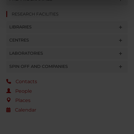
informazioni sul modo in cui utilizzi il nostro sito con i
nostri partner che si occupano di analisi dei dati web,
RESEARCH FACILITIES
pubblicità e social media, i quali potrebbero combinarle
con altre informazioni che hai fornito loro o che hanno
LIBRARIES
raccolto dal tuo utilizzo dei loro servizi.
CENTRES
LABORATORIES
SPIN OFF AND COMPANIES
Contacts
People
Places
Calendar