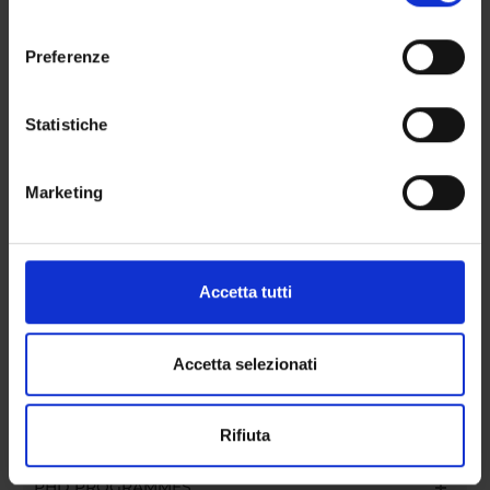
momento dalla Dichiarazione sui cookie o facendo clic
Nanomnia R&D Specialist Nanomnia
consenso
sull'icona di attivazione della privacy.
Preferenze
Con il tuo consenso, vorremmo anche:
RESEARCH AREAS INVOLVED IN THE PROJECT
raccogliere informazioni sulla tua posizione
Statistiche
Biologia cellulare, Biologia dello sviluppo e rigenerazione cel
geografica, con un'approssimazione di qualche
Gene therapy, cell therapy, regenerative medicine
metro,
Marketing
Identificare il tuo dispositivo, scansionandolo
attivamente alla ricerca di caratteristiche specifiche
(impronte digitali).
Approfondisci come vengono elaborati i tuoi dati personali
Accetta tutti
ACTIVITIES
e imposta le tue preferenze nella
sezione dettagli
. Puoi
modificare o ritirare il tuo consenso in qualsiasi momento
RESEARCH AREAS
dalla Dichiarazione sui cookie.
Accetta selezionati
RESEARCH GROUPS
Utilizziamo i cookie per personalizzare contenuti ed
Rifiuta
SECTIONS
annunci, per fornire funzionalità dei social media e per
analizzare il nostro traffico. Condividiamo inoltre
PHD PROGRAMMES