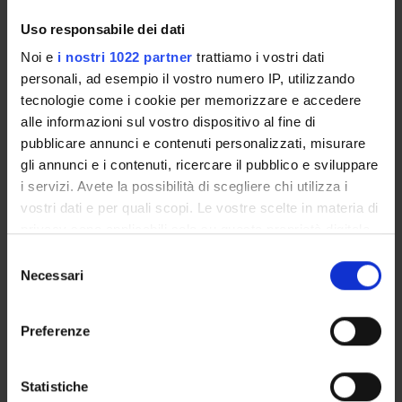
Specializzando
Uso responsabile dei dati
Perrone Fabiola
Specializzando
Noi e
i nostri 1022 partner
trattiamo i vostri dati
personali, ad esempio il vostro numero IP, utilizzando
Raimondi Lucchetti Marcello
tecnologie come i cookie per memorizzare e accedere
Specializzando
alle informazioni sul vostro dispositivo al fine di
Rungatscher Alessio
pubblicare annunci e contenuti personalizzati, misurare
Professore associato
gli annunci e i contenuti, ricercare il pubblico e sviluppare
Tribuzio Francesco
i servizi. Avete la possibilità di scegliere chi utilizza i
Specializzando
vostri dati e per quali scopi. Le vostre scelte in materia di
privacy sono applicabili solo su questa proprietà digitale
Tutone Alessandro Maria
in cui avete effettuato le vostre scelte. È possibile
Specializzando
Selezione
modificare o revocare il proprio consenso in qualsiasi
Necessari
del
Zinna Giuseppe
momento dalla Dichiarazione sui cookie o facendo clic
consenso
Specializzando
sull'icona di attivazione della privacy.
Preferenze
Con il tuo consenso, vorremmo anche:
raccogliere informazioni sulla tua posizione
Statistiche