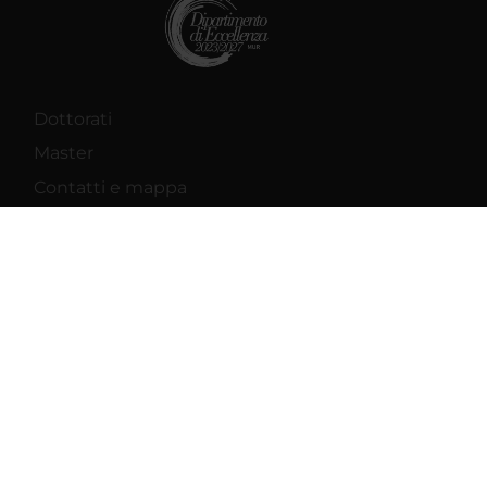
Dottorati
Master
Contatti e mappa
Supporto tecnico
Area Amministrativa
MyUnivr
Privacy policy