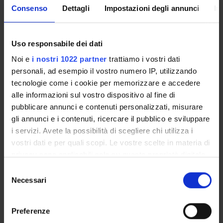
Consenso
Dettagli
Impostazioni degli annunci
In
RESEARCH
PROJECTS
Uso responsabile dei dati
PUBLICATIONS
Noi e
i nostri 1022 partner
trattiamo i vostri dati
personali, ad esempio il vostro numero IP, utilizzando
ASSIGNMENTS
tecnologie come i cookie per memorizzare e accedere
alle informazioni sul vostro dispositivo al fine di
pubblicare annunci e contenuti personalizzati, misurare
gli annunci e i contenuti, ricercare il pubblico e sviluppare
i servizi. Avete la possibilità di scegliere chi utilizza i
ORGANISATION
vostri dati e per quali scopi. Le vostre scelte in materia di
GOVERNANCE
privacy sono applicabili solo su questa proprietà digitale
in cui avete effettuato le vostre scelte. È possibile
Selezione
COMMITTEES
modificare o revocare il proprio consenso in qualsiasi
Necessari
del
momento dalla Dichiarazione sui cookie o facendo clic
consenso
DEPARTMENT ADMINISTRATION OFFICES
sull'icona di attivazione della privacy.
Preferenze
STUDENT ADMINISTRATION OFFICES