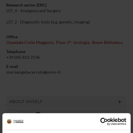
Research sector (ERC)
LS7_4 - Analgesia and Surgery
LS7_2 - Diagnostic tools (e.g. genetic, imaging)
Office
Ospedale Civile Maggiore, Floor 2°- Urologia, Room Biblioteca
Telephone
+39 045 812 3136
E-mail
mariaangela
cerruto
univr
it
ABOUT MYSELF
TEACHING
4
THIRD MISSION