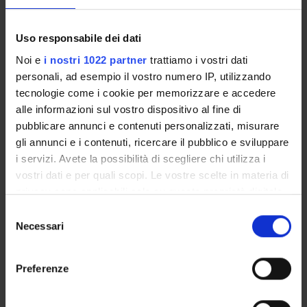
PUBBLICAZIONI
Uso responsabile dei dati
INCARICHI
Noi e
i nostri 1022 partner
trattiamo i vostri dati
personali, ad esempio il vostro numero IP, utilizzando
tecnologie come i cookie per memorizzare e accedere
alle informazioni sul vostro dispositivo al fine di
ORGANIZZAZIONE
pubblicare annunci e contenuti personalizzati, misurare
gli annunci e i contenuti, ricercare il pubblico e sviluppare
GOVERNANCE
i servizi. Avete la possibilità di scegliere chi utilizza i
vostri dati e per quali scopi. Le vostre scelte in materia di
COMMISSIONI
privacy sono applicabili solo su questa proprietà digitale
in cui avete effettuato le vostre scelte. È possibile
Selezione
UFFICI E STRUTTURE DI SERVIZIO
modificare o revocare il proprio consenso in qualsiasi
Necessari
del
momento dalla Dichiarazione sui cookie o facendo clic
SEGRETERIE STUDENTI
consenso
sull'icona di attivazione della privacy.
Preferenze
STRUTTURE DEL DIPARTIMENTO
Con il tuo consenso, vorremmo anche: