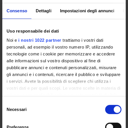
TERZA MISSIONE
Consenso
Dettagli
Impostazioni degli annunci
In
RICERCA
PROGETTI
Uso responsabile dei dati
PUBBLICAZIONI
Noi e
i nostri 1022 partner
trattiamo i vostri dati
personali, ad esempio il vostro numero IP, utilizzando
INCARICHI
tecnologie come i cookie per memorizzare e accedere
alle informazioni sul vostro dispositivo al fine di
pubblicare annunci e contenuti personalizzati, misurare
gli annunci e i contenuti, ricercare il pubblico e sviluppare
i servizi. Avete la possibilità di scegliere chi utilizza i
ORGANIZZAZIONE
vostri dati e per quali scopi. Le vostre scelte in materia di
GOVERNANCE
privacy sono applicabili solo su questa proprietà digitale
in cui avete effettuato le vostre scelte. È possibile
Selezione
COMMISSIONI
modificare o revocare il proprio consenso in qualsiasi
Necessari
del
momento dalla Dichiarazione sui cookie o facendo clic
consenso
UFFICI E STRUTTURE DI SERVIZIO
sull'icona di attivazione della privacy.
Preferenze