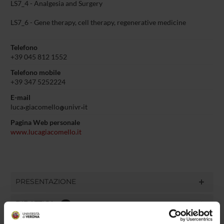
LS7_4 - Analgesia and Surgery
LS7_6 - Gene therapy, cell therapy, regenerative medicine
Telefono
+39 045 812 1552
Telefono mobile
+39 347 5252224
E-mail
luca
giacomello
univr
it
Pagina Web personale
www.lucagiacomello.it
PRESENTAZIONE
DIDATTICA
3