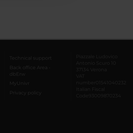
Piazzale Ludovico
Technical support
Antonio Scuro 10
Back office Area -
37134 Verona
dbErw
VAT
number01541040232
MyUnivr
Italian Fiscal
Privacy policy
Code93009870234