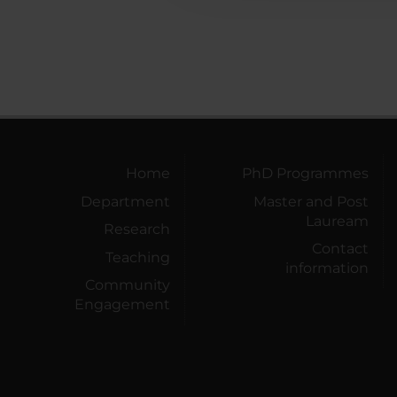
Home
PhD Programmes
Department
Master and Post
Lauream
Research
Contact
Teaching
information
Community
Engagement