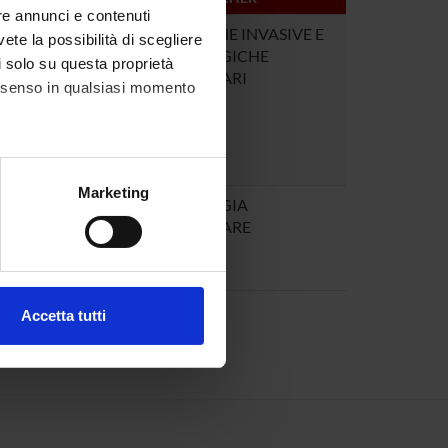
re annunci e contenuti
2
TECNICHE INVASIVE E
vete la possibilità di scegliere
CHIRURGICHE
li solo su questa proprietà
VASCOLARI
consenso in qualsiasi momento
alche metro,
Marketing
1
CHIRURGIA
e specifiche (impronte
VASCOLARE
ezione dettagli
. Puoi
Accetta tutti
l media e per analizzare il
ostri partner che si occupano
azioni che hai fornito loro o