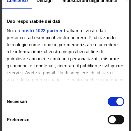
Consenso
Dettagli
Impostazioni degli annunci
In
PROGETTI
PUBBLICAZIONI
Uso responsabile dei dati
Noi e
i nostri 1022 partner
trattiamo i vostri dati
INCARICHI
personali, ad esempio il vostro numero IP, utilizzando
tecnologie come i cookie per memorizzare e accedere
alle informazioni sul vostro dispositivo al fine di
pubblicare annunci e contenuti personalizzati, misurare
ORGANIZZAZIONE
gli annunci e i contenuti, ricercare il pubblico e sviluppare
i servizi. Avete la possibilità di scegliere chi utilizza i
GOVERNANCE
vostri dati e per quali scopi. Le vostre scelte in materia di
privacy sono applicabili solo su questa proprietà digitale
COMMISSIONI
in cui avete effettuato le vostre scelte. È possibile
Selezione
modificare o revocare il proprio consenso in qualsiasi
Necessari
UFFICI E STRUTTURE DI SERVIZIO
del
momento dalla Dichiarazione sui cookie o facendo clic
consenso
SEGRETERIE STUDENTI
sull'icona di attivazione della privacy.
Preferenze
Con il tuo consenso, vorremmo anche:
STRUTTURE DEL DIPARTIMENTO