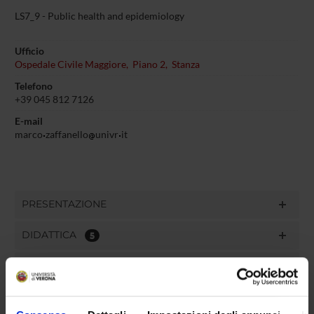
LS7_9 - Public health and epidemiology
Ufficio
Ospedale Civile Maggiore, Piano 2, Stanza
Telefono
+39 045 812 7126
E-mail
marco
zaffanello
univr
it
PRESENTAZIONE
DIDATTICA
5
TERZA MISSIONE
RICERCA